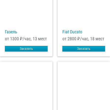
С
Политикой конфиденциальности
ознакомлен(а), даю согласие на
обработку моих Персональных данных
Отправить заказ
Газель
Fiat Ducato
от 1300
₽/час, 13 мест
от 2800
₽/час, 18 мест
Заказать
Заказать