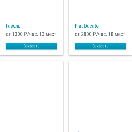
С
Политикой конфиденциальности
ознакомлен(а), даю согласие на
обработку моих Персональных данных
Газель
Fiat Ducato
Отправить заказ
от 1300
₽/час, 13 мест
от 2800
₽/час, 18 мест
Заказать
Заказать