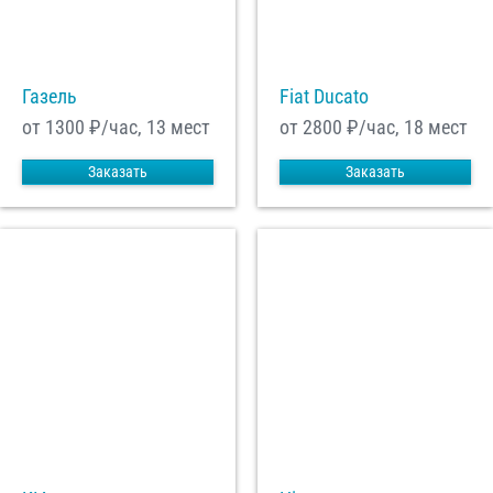
С
Политикой конфиденциальности
ознакомлен(а), даю согласие на
обработку моих Персональных данных
Газель
Fiat Ducato
Отправить заказ
от 1300
₽/час, 13 мест
от 2800
₽/час, 18 мест
Заказать
Заказать