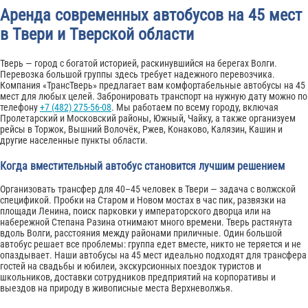
Аренда современных автобусов на 45 мест
в Твери и Тверской области
Тверь — город с богатой историей, раскинувшийся на берегах Волги.
Перевозка большой группы здесь требует надежного перевозчика.
Компания «ТрансТверь» предлагает вам комфортабельные автобусы на 45
мест для любых целей. Забронировать транспорт на нужную дату можно по
телефону
+7 (482) 275-56-08
. Мы работаем по всему городу, включая
Пролетарский и Московский районы, Южный, Чайку, а также организуем
рейсы в Торжок, Вышний Волочёк, Ржев, Конаково, Калязин, Кашин и
другие населенные пункты области.
Когда вместительный автобус становится лучшим решением
Организовать трансфер для 40–45 человек в Твери — задача с волжской
спецификой. Пробки на Старом и Новом мостах в час пик, развязки на
площади Ленина, поиск парковки у императорского дворца или на
набережной Степана Разина отнимают много времени. Тверь растянута
вдоль Волги, расстояния между районами приличные. Один большой
автобус решает все проблемы: группа едет вместе, никто не теряется и не
опаздывает. Наши автобусы на 45 мест идеально подходят для трансфера
гостей на свадьбы и юбилеи, экскурсионных поездок туристов и
школьников, доставки сотрудников предприятий на корпоративы и
выездов на природу в живописные места Верхневолжья.