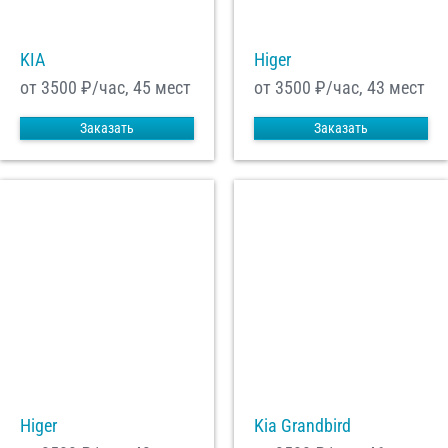
KIA
Higer
С
Политикой конфиденциальности
ознакомлен(а), даю согласие на
обработку моих Персональных данных
от 3500
₽/час, 45 мест
от 3500
₽/час, 43 мест
Отправить заказ
Заказать
Заказать
Higer
Kia Grandbird