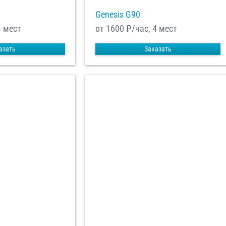
Genesis G90
4 мест
от 1600
₽/час, 4 мест
азать
Заказать