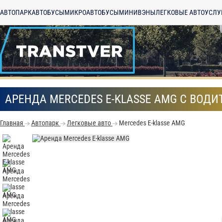
АВТОПАРК
АВТОБУСЫ
МИКРОАВТОБУСЫ
МИНИВЭНЫ
ЛЕГКОВЫЕ АВТО
УСЛУ
АРЕНДА MERCEDES E-KLASSE AMG С ВОДИ
Главная
Автопарк
Легковые авто
Mercedes E-klasse AMG
С
Политикой конфид
согласие на обраб