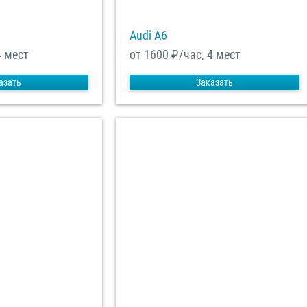
Audi A6
4 мест
от 1600
₽/час, 4 мест
азать
Заказать