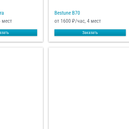
ra
Bestune B70
4 мест
от 1600
₽/час, 4 мест
азать
Заказать