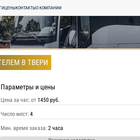
ГИ
ЦЕНЫ
КОНТАКТЫ
О КОМПАНИИ
ТЕЛЕМ В ТВЕРИ
Параметры и цены
Цена за час: от
1450 руб.
Число мест:
4
Мин. время заказа:
2 часа
енциальности
ознакомлен(а), даю
отку моих Персональных данных