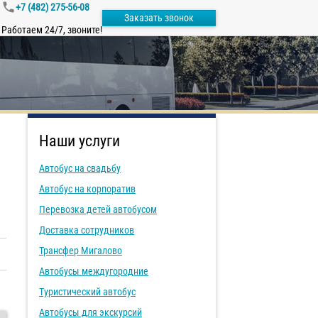
+7 (482) 275-56-08
Заказать звонок
Работаем 24/7, звоните!
Наши услуги
Автобус на свадьбу
Автобус на корпоратив
Перевозка детей автобусом
Доставка сотрудников
Трансфер Мигалово
Автобусы междугородние
Туристический автобус
Автобусы для экскурсий