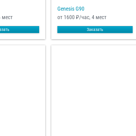
Genesis G90
4 мест
от 1600
₽/час, 4 мест
азать
Заказать