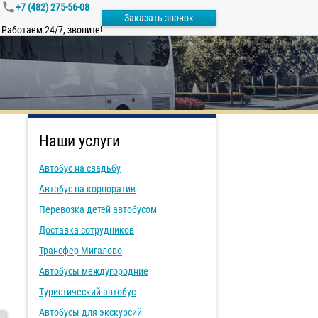
+7 (482) 275-56-08
Заказать звонок
Работаем 24/7, звоните!
Наши услуги
Автобус на свадьбу
Автобус на корпоратив
Перевозка детей автобусом
Доставка сотрудников
Трансфер Мигалово
Автобусы междугородние
Туристический автобус
Автобусы для экскурсий