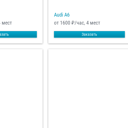
Audi A6
4 мест
от 1600
₽/час, 4 мест
азать
Заказать