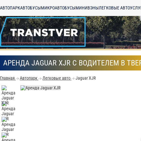
АВТОПАРК
АВТОБУСЫ
МИКРОАВТОБУСЫ
МИНИВЭНЫ
ЛЕГКОВЫЕ АВТО
УСЛУ
АРЕНДА JAGUAR XJR С ВОДИТЕЛЕМ В ТВЕ
Главная
Автопарк
Легковые авто
Jaguar XJR
С
Политикой конфид
согласие на обраб