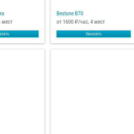
ra
Bestune B70
4 мест
от 1600
₽/час, 4 мест
азать
Заказать