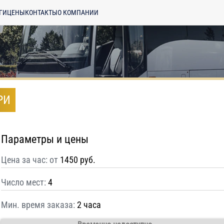
ГИ
ЦЕНЫ
КОНТАКТЫ
О КОМПАНИИ
РИ
Параметры и цены
Цена за час: от
1450 руб.
Число мест:
4
Мин. время заказа:
2 часа
енциальности
ознакомлен(а), даю
отку моих Персональных данных