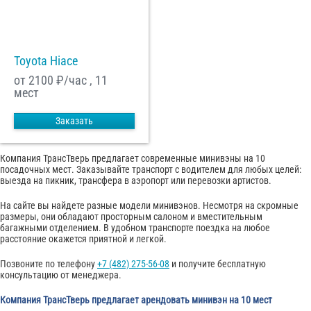
С
Политикой конфиденциальности
ознакомлен(а), даю согласие на
обработку моих Персональных данных
Toyota Hiace
Отправить заказ
от 2100
₽/час , 11
мест
Заказать
Компания ТрансТверь предлагает современные минивэны на 10
посадочных мест. Заказывайте транспорт с водителем для любых целей:
выезда на пикник, трансфера в аэропорт или перевозки артистов.
На сайте вы найдете разные модели минивэнов. Несмотря на скромные
размеры, они обладают просторным салоном и вместительным
багажными отделением. В удобном транспорте поездка на любое
расстояние окажется приятной и легкой.
Позвоните по телефону
+7 (482) 275-56-08
и получите бесплатную
консультацию от менеджера.
Компания ТрансТверь предлагает арендовать минивэн на 10 мест