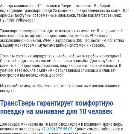
Аренда минивэна на 10 человек в Твери — это легко! Выбирайте
подходящий транспорт среди 25 моделей, представленных на сайте. Для
аренды доступны современные иномарки, такие как Mercedes-Benz,
Hyundai, Volkswagen.
Транспорт регулярно проходит техосмотр и химчистку. Для ценителей
повышенного комфорта предоставим автомобиль VIP-класса с
эксклюзивной обивкой, WI-FI и зарядками USB. По желанию оснастим
машину мониторами, мультимедийной системой и караоке.
Логисты составят маршрут так, чтобы избежать пробок и опозданий.
Опытный водитель откликнется на ваши просьбы. Для зарубежных
клиентов предоставим персонал, владеющий английским языком. В
уютном автомобиле с мягкими раскладными спинками и климат-
контролем вы насладитесь дорогой.
Мы позаботимся, чтобы остались только приятные воспоминания о
поездке.
ТрансТверь гарантирует комфортную
поездку на минивэне для 10 человек
Для заказа минивэна на 10 мест с водителем в компании ТрансТверь,
позвоните по телефону
+7 (482) 275-56-08
. Кроме комфортабельного и
современного транспортного средства вы получите: