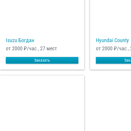
Отп
Isuzu Богдан
Hyundai County
от 2000
₽/час , 27 мест
от 2000
₽/час ,
Заказать
Зак