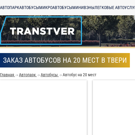
АВТОПАРК
АВТОБУСЫ
МИКРОАВТОБУСЫ
МИНИВЭНЫ
ЛЕГКОВЫЕ АВТО
УСЛУ
ЗАКАЗ АВТОБУСОВ НА 20 МЕСТ В ТВЕРИ
Главная
Автопарк
Автобусы
Автобус на 20 мест
С
Политикой конфид
согласие на обраб